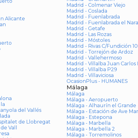
uerto
Madrid - Colmenar Viejo
Madrid - Coslada
Madrid - Fuenlabrada
ón Alicante
Madrid - Fuenlabrada el Nar
uan
Madrid - Getafe
Madrid - Las Rozas
Madrid - Móstoles
uerto
Madrid - Rivas C/Fundición 10
o
Madrid - Torrejón de Ardoz
Madrid - Vallehermoso
Madrid - Villalba Juan Carlos 
Madrid - Villalba P29
Madrid - Villaviciosa
OcasionPlus - HUMANES
Málaga
Málaga
alona
Málaga - Aeropuerto
la
Málaga - Alhaurín el Grande
anyola del Vallés
Málaga - Estación de Ave Ma
lada
Málaga - Estepona
spitalet de Llobregat
Málaga - Marbella
 de Vall
Málaga - Marbella 2
resa
Málaga - Torremolinos