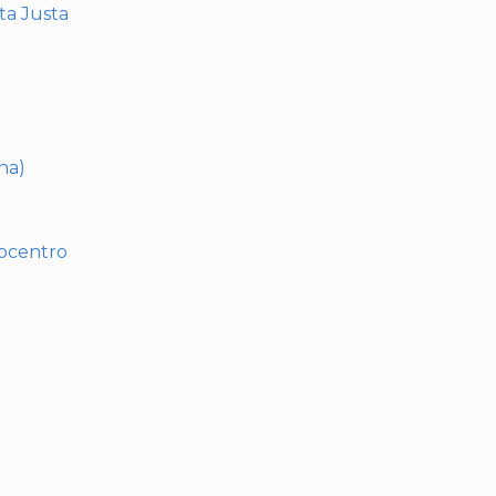
nta Justa
na)
rocentro