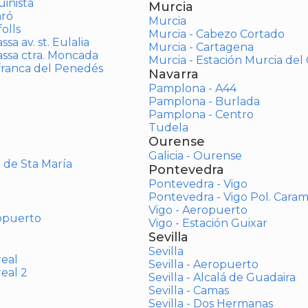
inista
Murcia
aró
Murcia
olls
Murcia - Cabezo Cortado
sa av. st. Eulalia
Murcia - Cartagena
assa ctra. Moncada
Murcia - Estación Murcia de
afranca del Penedés
Navarra
Pamplona - A44
Pamplona - Burlada
Pamplona - Centro
Tudela
Ourense
Galicia - Ourense
o de Sta María
Pontevedra
Pontevedra - Vigo
Pontevedra - Vigo Pol. Cara
Vigo - Aeropuerto
opuerto
Vigo - Estación Guixar
Sevilla
Sevilla
real
Sevilla - Aeropuerto
real 2
Sevilla - Alcalá de Guadaira
Sevilla - Camas
Sevilla - Dos Hermanas