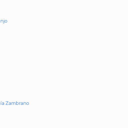
anjo
I
ría Zambrano