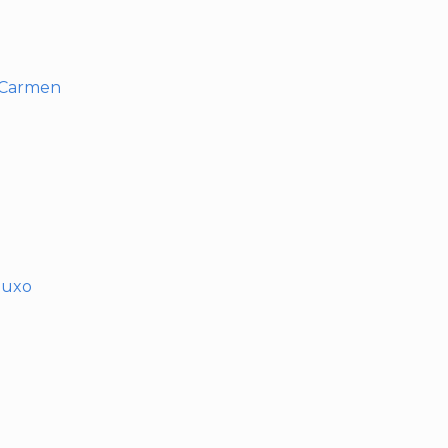
l Carmen
muxo