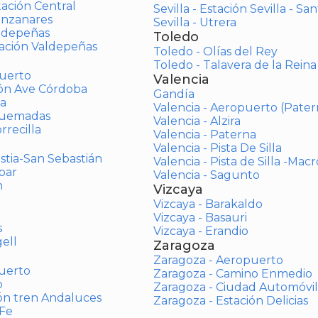
tación Central
Sevilla - Estación Sevilla - Sa
anzanares
Sevilla - Utrera
aldepeñas
Toledo
tación Valdepeñas
Toledo - Olías del Rey
Toledo - Talavera de la Reina
uerto
Valencia
ión Ave Córdoba
Gandía
a
Valencia - Aeropuerto (Pater
Quemadas
Valencia - Alzira
rrecilla
Valencia - Paterna
Valencia - Pista De Silla
stia-San Sebastián
Valencia - Pista de Silla -Mac
bar
Valencia - Sagunto
n
Vizcaya
Vizcaya - Barakaldo
Vizcaya - Basauri
s
Vizcaya - Erandio
ell
Zaragoza
Zaragoza - Aeropuerto
uerto
Zaragoza - Camino Enmedio
o
Zaragoza - Ciudad Automóvil
ón tren Andaluces
Zaragoza - Estación Delicias
 Fe